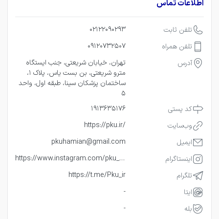
اطلاعات تماس
02122090293
تلفن ثابت
09120732507
تلفن همراه
تهران، خیابان شریعتی، جنب ایستگاه
‌آدرس
مترو شریعتی، بن بست یاس، پلاک 1،
ساختمان پزشکان سینا، طبقه اول، واحد
5
1913635176
کد پستی
https://pku.ir/
وب‌سایت
pkuhamian@gmail.com
ایمیل
https://www.instagram.com/pku_ir/
اینستاگرام
https://t.me/Pku_ir
تلگرام
-
ایتا
-
بله